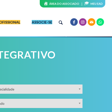
ÁREA DO ASSOCIADO
MEU EAD
OFISSIONAL
ASSOCIE-SE
TEGRATIVO
ecialidade
ado