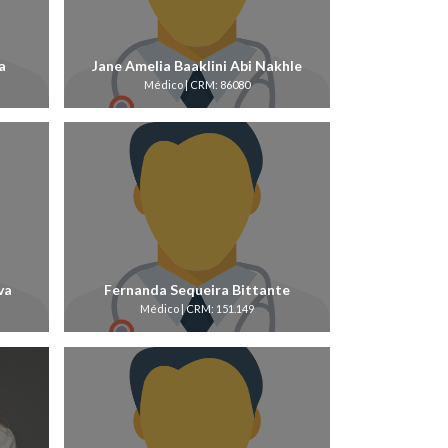
a
Jane Amelia Baaklini Abi Nakhle
Médico | CRM: 86080
va
Fernanda Sequeira Bittante
Médico | CRM: 151.149