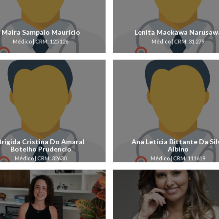
Maira Sampaio Maurício
Lenita Maekawa Narusaw
Médico | CRM: 125 126
Médico | CRM: 31 279
Brigida Cristina Do Amaral
Ana Letícia Bittante Da Sil
Botelho Prudencio
Albino
Médico | CRM: 32630
Médico | CRM: 111619