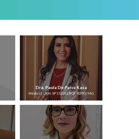
Dra. Paula De Paiva Kasa
Médico | CRM: SP 152.011 RQE 90795 / MG
54.801 RQE 49752