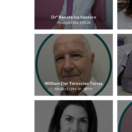
Drª Renata Isa Santoro
Médico | CRM: 105124
William Der Torossian Torres
Médico | CRM: SP - 28579