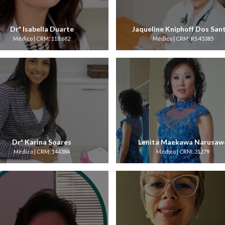
Drª Isabella Duarte
Jaqueline Kniphoff Dos San
Médico | CRM: 118.682
Médico | CRM: RS 45385
Drª Karina Soares
Lenita Maekawa Narusaw
Médico | CRM: 144384
Médico | CRM: 31279