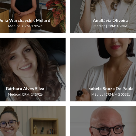
Julia Warchavchik Melardi
Anaflávia Oliveira
Médico | CRM: 170576
Médico | CRM: 136361
Bárbara Alves Silva
Isabela Souza De Paula
Médico | CRM: 148.926
Médico | CRM: MG 55281