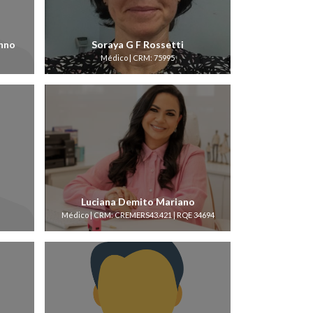
nno
Soraya G F Rossetti
Médico | CRM: 75995
Luciana Demito Mariano
Médico | CRM: CREMERS43.421 | RQE 34694