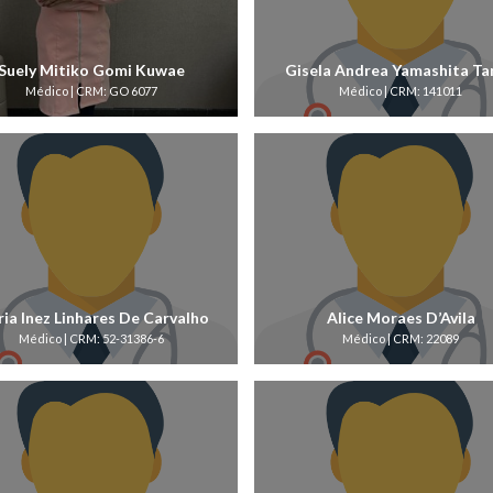
Suely Mitiko Gomi Kuwae
Gisela Andrea Yamashita Ta
Médico | CRM: GO 6077
Médico | CRM: 141011
ia Inez Linhares De Carvalho
Alice Moraes D’Avila
Médico | CRM: 52-31386-6
Médico | CRM: 22089