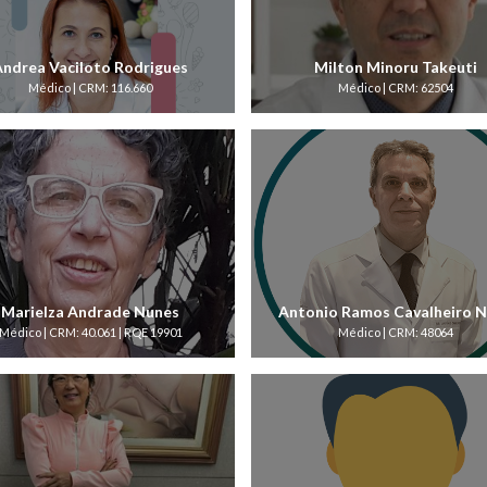
Andrea Vaciloto Rodrigues
Milton Minoru Takeuti
Médico | CRM: 116.660
Médico | CRM: 62504
Marielza Andrade Nunes
Antonio Ramos Cavalheiro 
Médico | CRM: 40.061 | RQE 19901
Médico | CRM: 48064