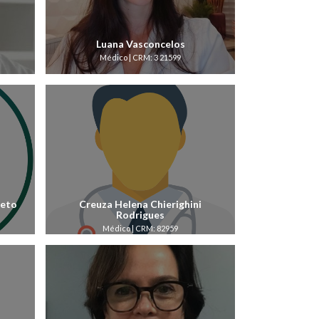
Luana Vasconcelos
Médico | CRM: 3 21599
Neto
Creuza Helena Chierighini
Rodrigues
Médico | CRM: 82959