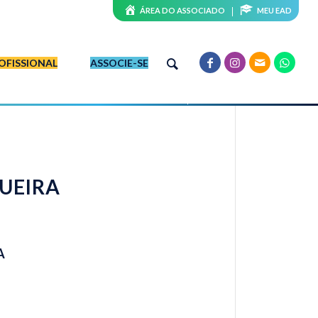
ÁREA DO ASSOCIADO
MEU EAD
OFISSIONAL
ASSOCIE-SE
UEIRA
9
A