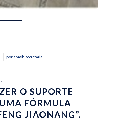
s
por
abmib secretaria
r
ZER O SUPORTE
 UMA FÓRMULA
FENG JIAONANG”.