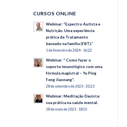
CURSOS ONLINE
Webinar: “Espectro Autista e
Nutrição. Uma experiência
prática de Tratamento
baseado na família (FBT).”
1 de fevereiro de 2024 - 16:22
Webinar: “ Como fazer o
suporte imunológico com uma
fórmula magistral – Yu Ping
Feng Jiaonang”.
28 de setembro de 2023 - 20:23
Webinar: Meditação Daoista:
sua prática na saúde mental.
18 de maio de 2023 - 18:55